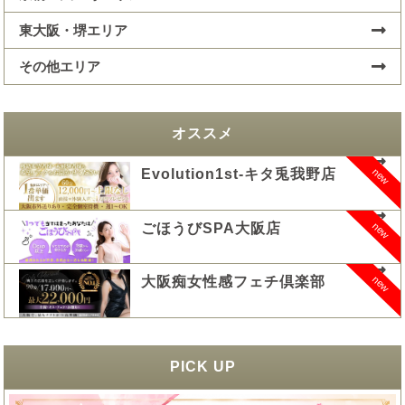
東大阪・堺エリア
その他エリア
オススメ
new
Evolution1st-キタ兎我野店
new
ごほうびSPA大阪店
new
大阪痴女性感フェチ倶楽部
PICK UP