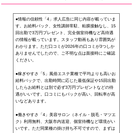
●情報の信頼性「4」求人広告に同じ内容が載っていま
す。お給料バック、女性講師常駐、粘膜接触なし、15
回出勤で3万円プレゼント、完全個室待機など高待遇
の情報が載っています。スタッフ動画もあり雰囲気が
わかります。ただ口コミが2026年の口コミが3つしか
ありませんでしたので、ご不明な点は面接時にご確認
ください。
●稼ぎやすさ「5」風俗エステ業種で平均よりも高いお
給料バックで、出勤時間に応じた最低保証や15回出勤
したらお給料とは別で必ず3万円プレゼントなどの待
遇がいいです。口コミにもバックが高い、回転率が高
いなどあります。
●働きやすさ「4」美容サロン（ネイル・脱毛・マツエ
ク）利用無料、大阪市内送迎、個室待機など環境がい
いです。ただ同業種の掛け持ち不可ですので、まずは