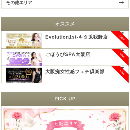
その他エリア
オススメ
new
Evolution1st-キタ兎我野店
new
ごほうびSPA大阪店
new
大阪痴女性感フェチ倶楽部
PICK UP