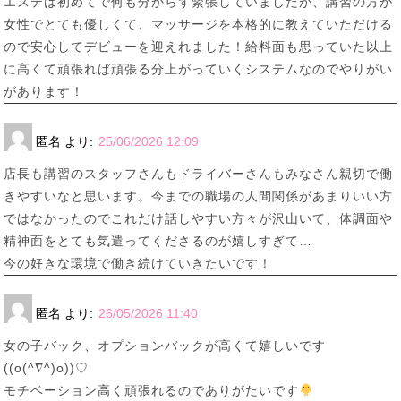
エステは初めてで何も分からず緊張していましたが、講習の方が
女性でとても優しくて、マッサージを本格的に教えていただける
ので安心してデビューを迎えれました！給料面も思っていた以上
に高くて頑張れば頑張る分上がっていくシステムなのでやりがい
があります！
匿名
より:
25/06/2026 12:09
店長も講習のスタッフさんもドライバーさんもみなさん親切で働
きやすいなと思います。今までの職場の人間関係があまりいい方
ではなかったのでこれだけ話しやすい方々が沢山いて、体調面や
精神面をとても気遣ってくださるのが嬉しすぎて…
今の好きな環境で働き続けていきたいです！
匿名
より:
26/05/2026 11:40
女の子バック、オプションバックが高くて嬉しいです
((o(^∇^)o))♡
モチベーション高く頑張れるのでありがたいです