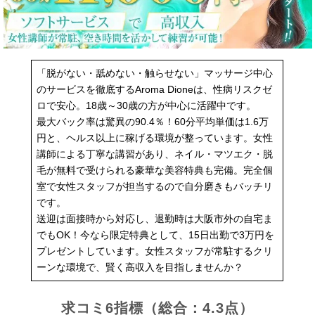
「脱がない・舐めない・触らせない」マッサージ中心
のサービスを徹底するAroma Dioneは、性病リスクゼ
ロで安心。18歳～30歳の方が中心に活躍中です。
最大バック率は驚異の90.4％！60分平均単価は1.6万
円と、ヘルス以上に稼げる環境が整っています。女性
講師による丁寧な講習があり、ネイル・マツエク・脱
毛が無料で受けられる豪華な美容特典も完備。完全個
室で女性スタッフが担当するので自分磨きもバッチリ
です。
送迎は面接時から対応し、退勤時は大阪市外の自宅ま
でもOK！今なら限定特典として、15日出勤で3万円を
プレゼントしています。女性スタッフが常駐するクリ
ーンな環境で、賢く高収入を目指しませんか？
求コミ6指標（総合：4.3点）