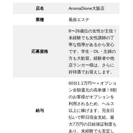
店名
AromaDione大阪店
業種
風俗エステ
8〜26歳位の女性が主役！
未経験でも女性講師の丁
寧な指導があるから安心
応募資格
です。学生・OL・主婦の
方も大歓迎。経験者や他
店ランカー様は、さらに
好待遇でお迎えします。
60分1.1万円〜＋オプショ
ン全額還元の高単価！8割
のお客様がオプションを
利用されるため、ヘルス
給与
以上に稼げます。完全日
払いで即日現金支給。最
大7万円の日給保証制度も
あり、未経験でも安定し