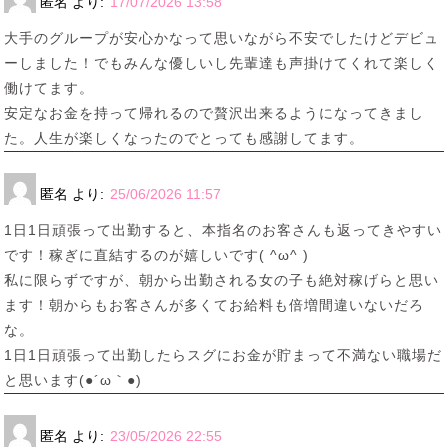
匿名
より:
17/07/2026 13:58
大手のグループが安心かなって思いながら不安でしたけどデビュ
ーしました！でもみんな優しいし先輩達も声掛けてくれて楽しく
働けてます。
安定なお金を持って帰れるので贅沢出来るようになってきまし
た。人生が楽しくなったのでとっても感謝してます。
匿名
より:
25/06/2026 11:57
1日1日頑張って出勤すると、本指名のお客さんも返ってきやすい
です！稼ぎに直結するのが嬉しいです( ^ω^ )
私に限らずですが、朝から出勤される女の子も絶対稼げらと思い
ます！朝からもお客さんが多くてお給料も倍増間違いないだろ
な。
1日1日頑張って出勤したらスグにお金が貯まって不満ない職場だ
と思います(●´ω｀●)
匿名
より:
23/05/2026 22:55