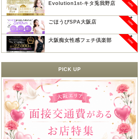
new
Evolution1st-キタ兎我野店
new
ごほうびSPA大阪店
new
大阪痴女性感フェチ倶楽部
PICK UP