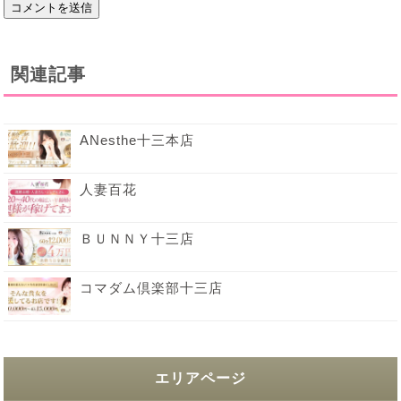
関連記事
ANesthe十三本店
人妻百花
ＢＵＮＮＹ十三店
コマダム倶楽部十三店
エリアページ