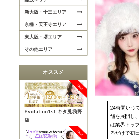
新大阪・十三エリア
京橋・天王寺エリア
東大阪・堺エリア
その他エリア
オススメ
new
24時間いつ
Evolution1st-キタ兎我野
舗を展開し、
店
は業界トッ
new
るだけで初