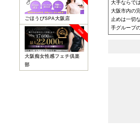
大手ならで
大阪市内の
ごほうびSPA大阪店
止めは一切
手グループ
new
大阪痴女性感フェチ倶楽
部