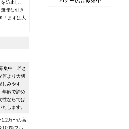
レを防止し、
。無理な引き
K！まずは大
く募集中！若さ
が何より大切
親しみやす
。年齢で諦め
女性ならでは
いたします。
1.2万〜の高
100%フル