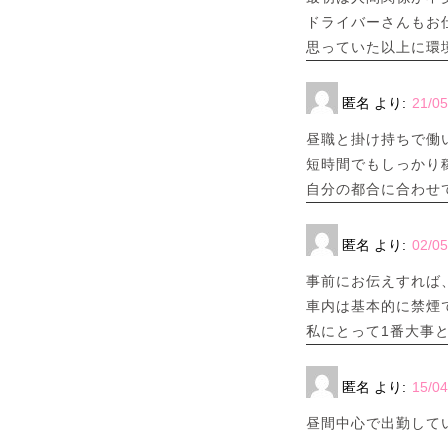
ドライバーさんもお
思っていた以上に環
匿名
より:
21/05
昼職と掛け持ちで働い
短時間でもしっかり
自分の都合に合わせて
匿名
より:
02/05
事前にお伝えすれば
車内は基本的に禁煙
私にとって1番大事
匿名
より:
15/04
昼間中心で出勤して