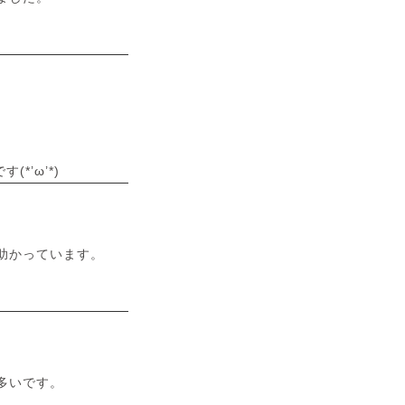
’ω’*)
助かっています。
多いです。