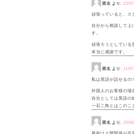
匿名
より:
23/07
頑張っていると、ス
自分から相談して上
す。
頑張ろうとしている
本当に感謝です。
匿名
より:
11/07
私は英語が話せるの
外国人のお客様の場
自分としては英語の
一石二鳥とはこのこ
匿名
より:
20/06
最初は人間関係が不