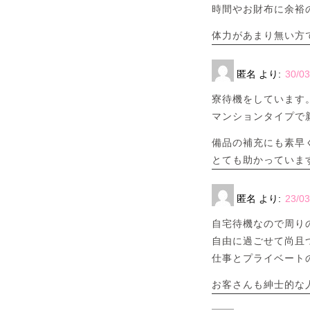
時間やお財布に余裕
体力があまり無い方
匿名
より:
30/03
寮待機をしています
マンションタイプで
備品の補充にも素早
とても助かっていま
匿名
より:
23/03
自宅待機なので周り
自由に過ごせて尚且
仕事とプライベート
お客さんも紳士的な