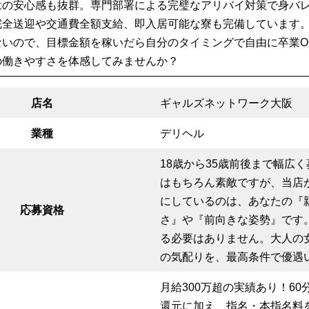
はの安心感も抜群。専門部署による完璧なアリバイ対策で身バ
完全送迎や交通費全額支給、即入居可能な寮も完備しています
ないので、目標金額を稼いだら自分のタイミングで自由に卒業O
の働きやすさを体感してみませんか？
店名
ギャルズネットワーク大阪
業種
デリヘル
18歳から35歳前後まで幅広
はもちろん素敵ですが、当店
にしているのは、あなたの『
応募資格
さ』や『前向きな姿勢』です
る必要はありません。大人の
の気配りを、最高条件で優遇
月給300万超の実績あり！60分
還元に加え、指名・本指名料を