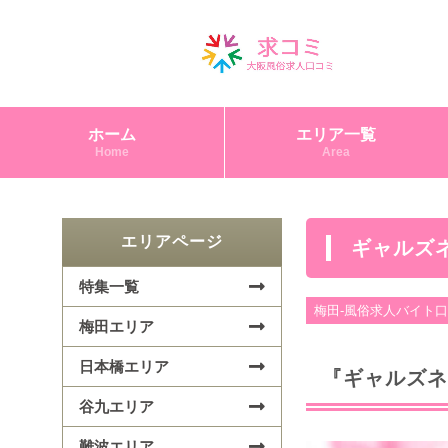
ホーム
エリア一覧
Home
Area
エリアページ
ギャルズ
特集一覧
梅田-風俗求人バイト
梅田エリア
日本橋エリア
『ギャルズネ
谷九エリア
難波エリア