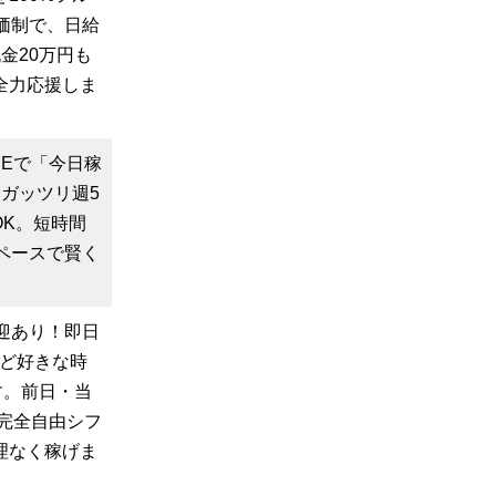
価制で、日給
金20万円も
全力応援しま
NEで「今日稼
ガッツリ週5
OK。短時間
ペースで賢く
迎あり！即日
など好きな時
す。前日・当
「完全自由シフ
理なく稼げま